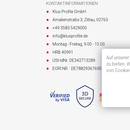
z
KONTAKTINFORMATIONEN
e
Klus Profile GmbH
i
l
Amalienstraße 3, Zittau, 02763
e
+49 3583 5429000
info@klusprofile.de
Montag - Freitag, 9.00 - 15.00
HRB 40991
Auf unserer
USt-IdNr: DE342713289
zu bieten. 
EORI NR. : DE7882936769563123
von Cookies