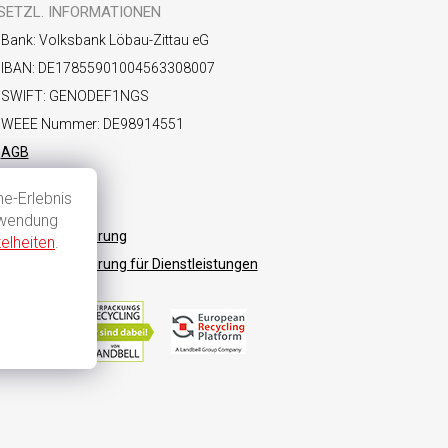
SETZL. INFORMATIONEN
Bank: Volksbank Löbau-Zittau eG
IBAN: DE17855901004563308007
SWIFT: GENODEF1NGS
WEEE Nummer: DE98914551
AGB
Datenschutz
e-Erlebnis
Impressum
rwendung
Widerrufsbelehrung
elheiten
.
Widerrufsbelehrung für Dienstleistungen