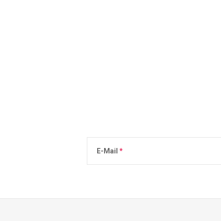
E-Mail
n
Durch die Eingabe Ihrer E-Mail stimmen Sie