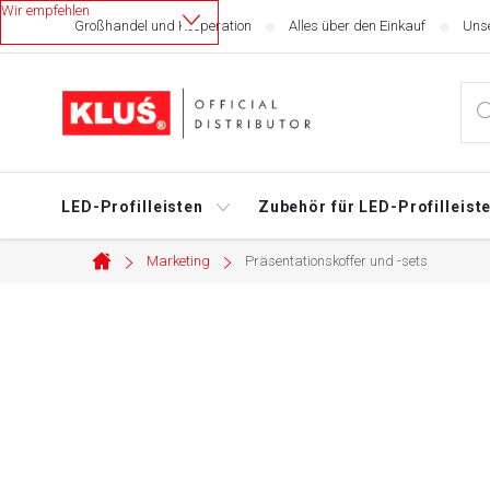
Zum
Großhandel und Kooperation
Alles über den Einkauf
Unse
Inhalt
springen
LED-Profilleisten
Zubehör für LED-Profilleist
Marketing
Präsentationskoffer und -sets
Startseite