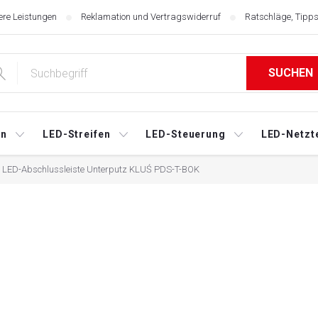
re Leistungen
Reklamation und Vertragswiderruf
Ratschläge, Tipps
SUCHEN
en
LED-Streifen
LED-Steuerung
LED-Netzte
LED-Abschlussleiste Unterputz KLUŚ PDS-T-BOK