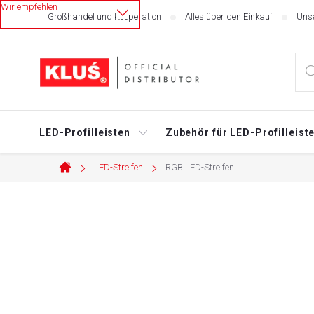
Zum
Großhandel und Kooperation
Alles über den Einkauf
Unse
Inhalt
springen
LED-Profilleisten
Zubehör für LED-Profilleist
LED-Streifen
RGB LED-Streifen
Startseite