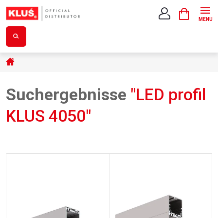
Zum
WARENK
Inhalt
springen
Startseite
Suchergebnisse
"LED profil
KLUS 4050"
L
i
s