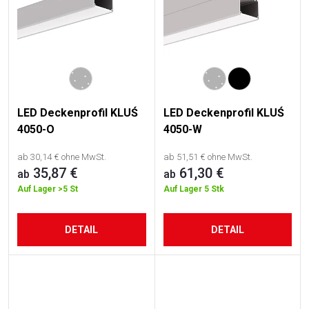
t
e
d
e
LED Deckenprofil KLUŚ
LED Deckenprofil KLUŚ
4050-O
4050-W
r
ab 30,14 € ohne MwSt.
ab 51,51 € ohne MwSt.
P
35,87 €
61,30 €
ab
ab
r
Auf Lager
>5 St
Auf Lager
5 Stk
o
DETAIL
DETAIL
d
u