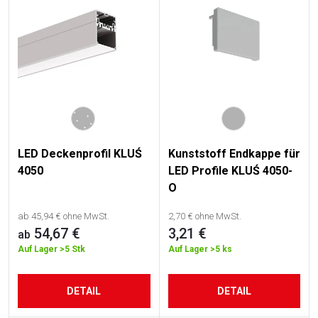
k
t
e
LED Deckenprofil KLUŚ
Kunststoff Endkappe für
4050
LED Profile KLUŚ 4050-
O
ab 45,94 € ohne MwSt.
2,70 € ohne MwSt.
54,67 €
3,21 €
ab
Auf Lager
>5 Stk
Auf Lager
>5 ks
DETAIL
DETAIL